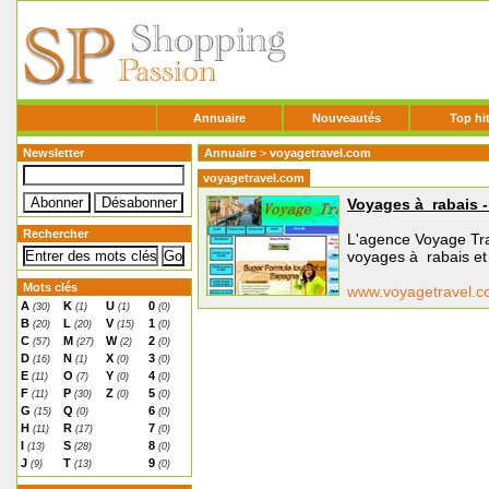
Annuaire
Nouveautés
Top hi
Newsletter
Annuaire
>
voyagetravel.com
voyagetravel.com
Voyages à rabais 
Rechercher
L'agence Voyage Trav
voyages à rabais et 
Mots clés
www.voyagetravel.
A
K
U
0
(30)
(1)
(1)
(0)
B
L
V
1
(20)
(20)
(15)
(0)
C
M
W
2
(57)
(27)
(2)
(0)
D
N
X
3
(16)
(1)
(0)
(0)
E
O
Y
4
(11)
(7)
(0)
(0)
F
P
Z
5
(11)
(30)
(0)
(0)
G
Q
6
(15)
(0)
(0)
H
R
7
(11)
(17)
(0)
I
S
8
(13)
(28)
(0)
J
T
9
(9)
(13)
(0)