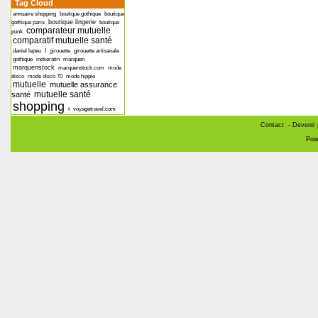
Tag Cloud
annuaire shopping
boutique gothique
boutique
boutique lingerie
gothique paris
boutique
comparateur mutuelle
punk
comparatif mutuelle santé
daniel lepeu
f
girouette
girouette artisanale
gothique
inokeratin
marquen
marquenstock
marquenstock.com
mode
disco
mode disco 70
mode hippie
mutuelle
mutuelle assurance
mutuelle santé
santé
shopping
t
voyagetravel.com
Contact
-
Devenir 
Pow